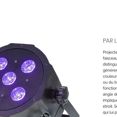
PAR 
Project
faiscea
disting
générer
couleurs
ou du b
fonctio
angle d
impliqu
étroit. 
qui lui