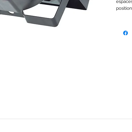
espaces
positio