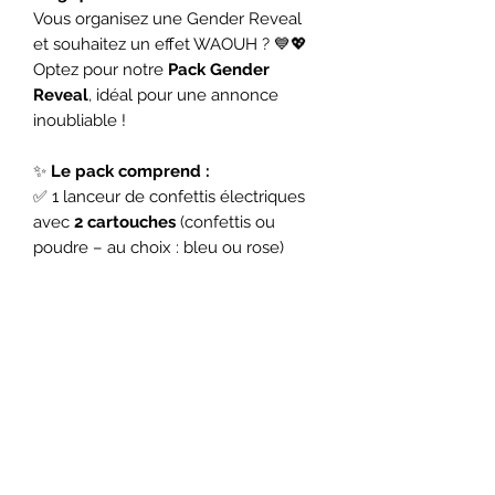
Vous organisez une Gender Reveal
et souhaitez un effet WAOUH ? 💙💖
Optez pour notre
Pack Gender
Reveal
, idéal pour une annonce
inoubliable !
✨
Le pack comprend :
✅ 1 lanceur de confettis électriques
avec
2 cartouches
(confettis ou
poudre – au choix : bleu ou rose)
✅ 1
arche décorative de 2m de
diamètre
pour un cadre parfait
✅ 1
housse "Boy or Girl"
pour
sublimer votre événement
📍
Disponible dès maintenant !
📩 Contactez-nous pour plus d’infos
et pour réserver votre pack !
Faites de votre Gender Reveal un