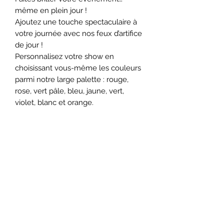
même en plein jour !
Ajoutez une touche spectaculaire à
votre journée avec nos feux d’artifice
de jour !
Personnalisez votre show en
choisissant vous-même les couleurs
parmi notre large palette : rouge,
rose, vert pâle, bleu, jaune, vert,
violet, blanc et orange.
Idéal pour clôturer une cérémonie
laïque, annoncer une gender reveal
inoubliable ou simplement
émerveiller vos invités, ce feu
d’artifice unique vous garantit des
souvenirs et des photos qu’on ne
retrouve nulle part ailleurs.
Qualité professionnelle, ambiance
festive et effet “waouh” assuré pour
sublimer vos moments les plus