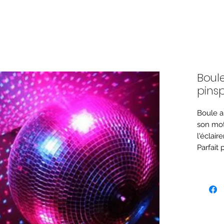
Boul
pins
Boule a
son mot
l'éclairer
Parfait 